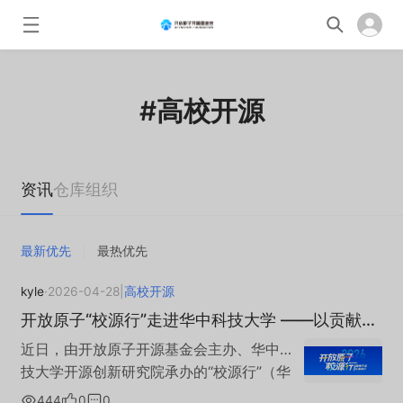
#高校开源
资讯
仓库
组织
最新优先
最热优先
kyle
·
2026-04-28
|
高校开源
开放原子“校源行”走进华中科技大学 ——以贡献为
核心，汇聚开源力量，共探人才培养新范式
近日，由开放原子开源基金会主办、华中科
技大学开源创新研究院承办的“校源行”（华
中科技大学站）在华中科技大学学术交流服
444
0
0