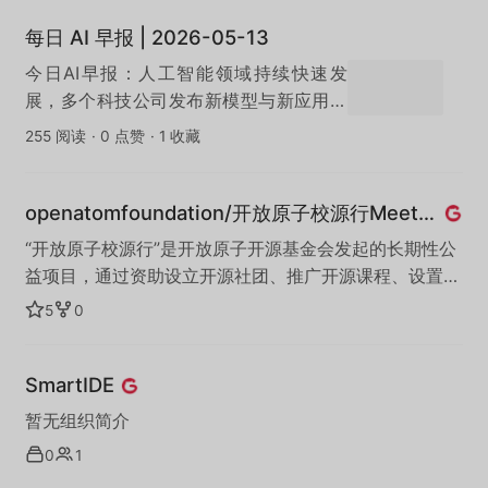
性，为数据生命周期中的隐私和安全提供保护能力。 本
每日 AI 早报 | 2026-05-13
Organization中存放的是铜锁密码库和其关联项目的代码
仓库。
今日AI早报：人工智能领域持续快速发
展，多个科技公司发布新模型与新应用，
AI在办公效率、内容创作与自动化领域的
255 阅读
·
0 点赞
·
1 收藏
落地进一步加速。
openatomfoundation/开放原子校源行Meetup
“开放原子校源行”是开放原子开源基金会发起的长期性公
益项目，通过资助设立开源社团、推广开源课程、设置开
源助学金等方式培育开源人才，繁荣开源生态。其中，
5
0
“开放原子校源行Meetup”活动以打造线下活动平台化与
自治化为重点，鼓励来自高校、企业、社区等众多单位的
SmartIDE
学生及专家成为Meetup发起人，在高校中自发组织形式
多样的Meetup活动，为开源教育赋能。
暂无组织简介
0
1