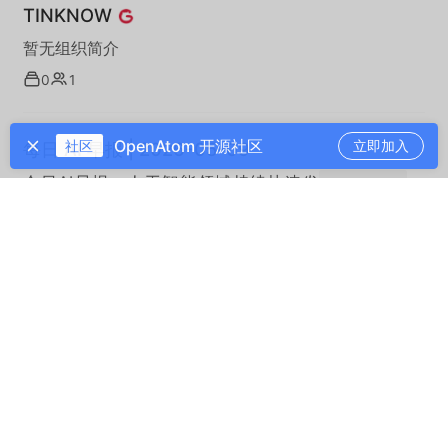
TINKNOW
暂无组织简介
0
1
OpenAtom 开源社区
社区
立即加入
每日 AI 早报 | 2026-05-09
今日AI早报：人工智能领域持续快速发
展，多个科技公司发布新模型与新应用，
AI在办公效率、内容创作与自动化领域的
218 阅读
·
0 点赞
·
0 收藏
落地进一步加速。
ubml/view-object-model
UBML BFF层（Backend For Frontend）模型视图对象
模型模型结构。
22
25