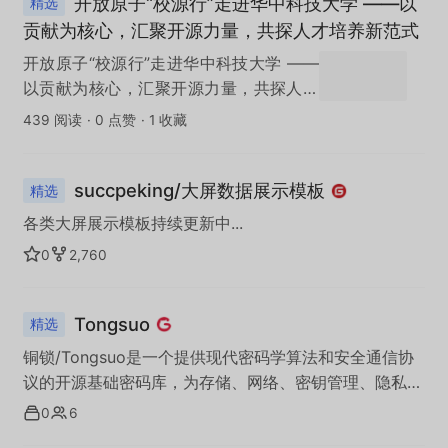
开放原子“校源行”走进华中科技大学 ——以
精选
贡献为核心，汇聚开源力量，共探人才培养新范式
开放原子“校源行”走进华中科技大学 ——
以贡献为核心，汇聚开源力量，共探人才
培养新范式
439 阅读
·
0 点赞
·
1 收藏
succpeking/大屏数据展示模板
精选
各类大屏展示模板持续更新中...
0
2,760
Tongsuo
精选
铜锁/Tongsuo是一个提供现代密码学算法和安全通信协
议的开源基础密码库，为存储、网络、密钥管理、隐私计
算等诸多业务场景提供底层的密码学基础能力，实现数据
0
6
在传输、使用、存储等过程中的私密性、完整性和可认证