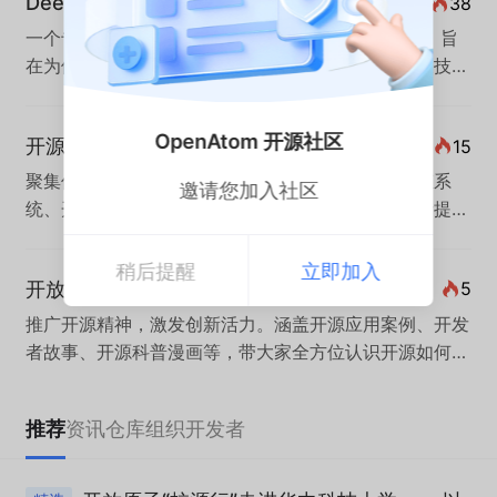
DeepSeek 学习交流
38
一个专注于DS大模型学习、实践与分享的技术社区，旨
在为使用者提供训练、微调方法教程、共享工具链及技术
资源。社区由开源技术爱好者发起及维护，鼓励投稿包括
原创和转载，内容涵盖在线使用体验、本地部署经验、使
OpenAtom 开源社区
开源项目
15
用技巧与攻略、应用开发案例等，助力使用者高效构建AI
应用。
聚集优秀开源项目，涵盖实践指南、学习资源、生态系
邀请您加入社区
统、开发者工具及应用案例，为技术爱好者和开发者提供
全面的资源分享与交流平台。
稍后提醒
立即加入
开放原子开源宣传周
5
推广开源精神，激发创新活力。涵盖开源应用案例、开发
者故事、开源科普漫画等，带大家全方位认识开源如何赋
能千行百业，走进千家万户。
推荐
资讯
仓库
组织
开发者