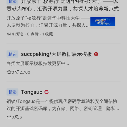
开放原子“校源行”走进华中科技大学 ——以
精选
贡献为核心，汇聚开源力量，共探人才培养新范式
开放原子“校源行”走进华中科技大学 ——
以贡献为核心，汇聚开源力量，共探人才
培养新范式
444 阅读
·
0 点赞
·
1 收藏
succpeking/大屏数据展示模板
精选
各类大屏展示模板持续更新中...
0
2,760
Tongsuo
精选
铜锁/Tongsuo是一个提供现代密码学算法和安全通信协
议的开源基础密码库，为存储、网络、密钥管理、隐私计
算等诸多业务场景提供底层的密码学基础能力，实现数据
0
6
在传输、使用、存储等过程中的私密性、完整性和可认证