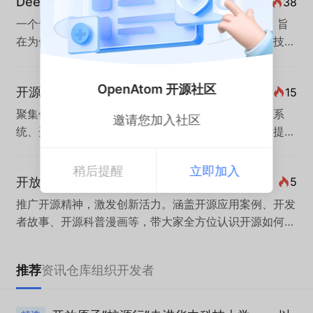
DeepSeek 学习交流
38
一个专注于DS大模型学习、实践与分享的技术社区，旨
在为使用者提供训练、微调方法教程、共享工具链及技术
资源。社区由开源技术爱好者发起及维护，鼓励投稿包括
原创和转载，内容涵盖在线使用体验、本地部署经验、使
OpenAtom 开源社区
开源项目
15
用技巧与攻略、应用开发案例等，助力使用者高效构建AI
应用。
聚集优秀开源项目，涵盖实践指南、学习资源、生态系
邀请您加入社区
统、开发者工具及应用案例，为技术爱好者和开发者提供
全面的资源分享与交流平台。
稍后提醒
立即加入
开放原子开源宣传周
5
推广开源精神，激发创新活力。涵盖开源应用案例、开发
者故事、开源科普漫画等，带大家全方位认识开源如何赋
能千行百业，走进千家万户。
推荐
资讯
仓库
组织
开发者