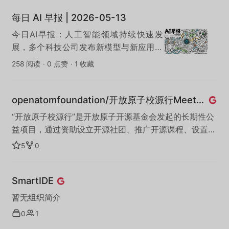
性，为数据生命周期中的隐私和安全提供保护能力。 本
每日 AI 早报 | 2026-05-13
Organization中存放的是铜锁密码库和其关联项目的代码
仓库。
今日AI早报：人工智能领域持续快速发
展，多个科技公司发布新模型与新应用，
AI在办公效率、内容创作与自动化领域的
258 阅读
·
0 点赞
·
1 收藏
落地进一步加速。
openatomfoundation/开放原子校源行Meetup
“开放原子校源行”是开放原子开源基金会发起的长期性公
益项目，通过资助设立开源社团、推广开源课程、设置开
源助学金等方式培育开源人才，繁荣开源生态。其中，
5
0
“开放原子校源行Meetup”活动以打造线下活动平台化与
自治化为重点，鼓励来自高校、企业、社区等众多单位的
SmartIDE
学生及专家成为Meetup发起人，在高校中自发组织形式
多样的Meetup活动，为开源教育赋能。
暂无组织简介
0
1