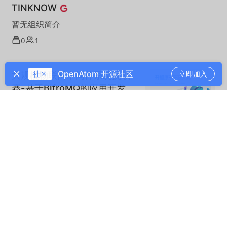
TINKNOW
暂无组织简介
0
1
OpenAtom 开源社区
大规模物联网中间件系统挑战
社区
立即加入
赛-基于BifroMQ的应用开发
每日 AI 早报 | 2026-05-09
今日AI早报：人工智能领域持续快速发
展，多个科技公司发布新模型与新应用，
AI在办公效率、内容创作与自动化领域的
221 阅读
·
0 点赞
·
0 收藏
落地进一步加速。
ubml/view-object-model