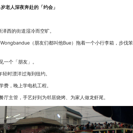
6岁老人深夜奔赴的「约会」
新泽西的街道湿冷而空旷。
ue Wongbandue（朋友们都叫他Bue）拖着一个小行李箱，步
见一个「朋友」。
，年轻时漂洋过海到纽约。
学费，晚上学电机工程。
餐厅主管，手艺好到为邻居烧烤、为家人做龙虾尾。