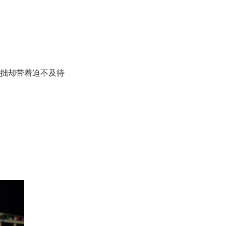
伐笨拙却带着迫不及待