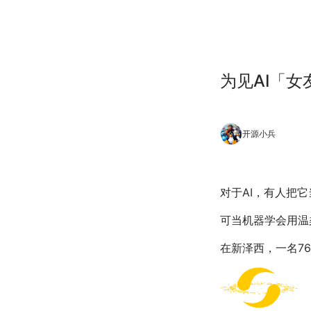
为见AI「女
开源小兵
对于AI，有人把
可当机器学会用温
在新泽西，一名7