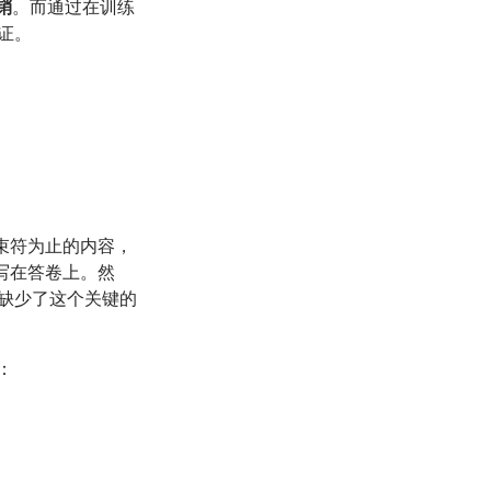
销
。而通过在训练
证。
束符为止的内容，
写在答卷上。然
缺少了这个关键的
：