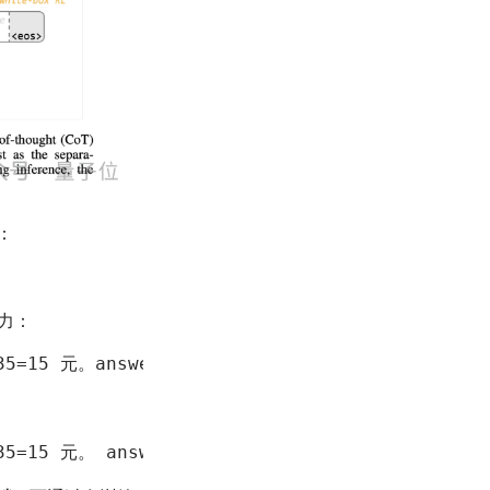
：
能力：
35
=
15
 元。
answer
: 
15
<post>
evaluation
: 让我重新
35
=
15
 元。 answer: 
15