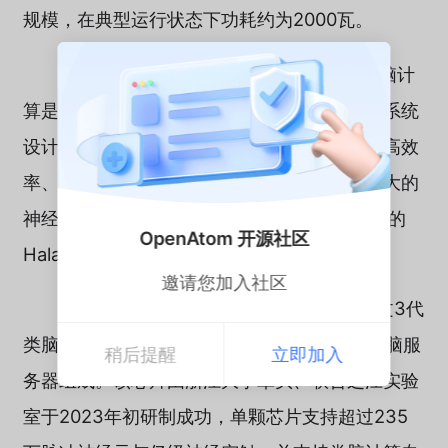
规模，在典型运行状态下功耗约为2000瓦。
人类大脑是一部极其高效的“计算机”。类脑计
算是将生物神经网络的工作机理应用于计算机系统
设计中，构建像大脑一样的低功耗、高并行、高效
率、智能化的计算系统。此前，国际上规模最大的
神经拟态类脑计算机是Intel在2024年4月发布的
OpenAtom 开源社区
Hala Point系统，其神经元规模为11.5亿。
邀请您加入社区
“悟空”搭载了960颗该实验室自研的达尔文3代
类脑计算芯片，整体由15台刀片式神经拟态类脑服
稍后提醒
立即加入
务器组成。该芯片由浙江大学牵头、联合之江实验
室于2023年初研制成功，单颗芯片支持超过235