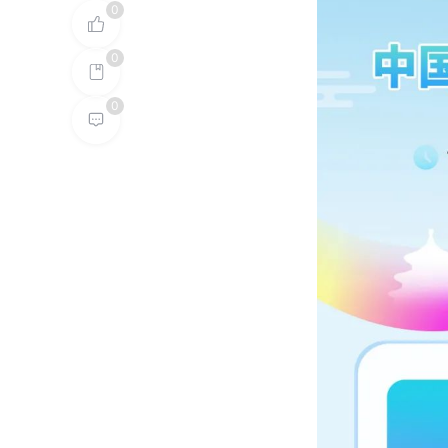
0
0
0