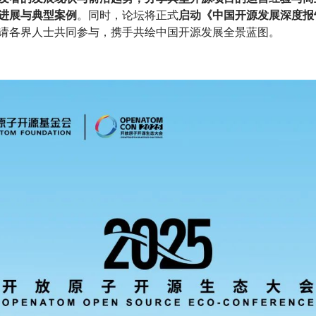
进展与典型案例
。同时，论坛将正式
启动《中国开源发展深度报告
请各界人士共同参与，携手共绘中国开源发展全景蓝图。