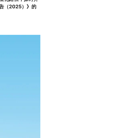
（2025）》的