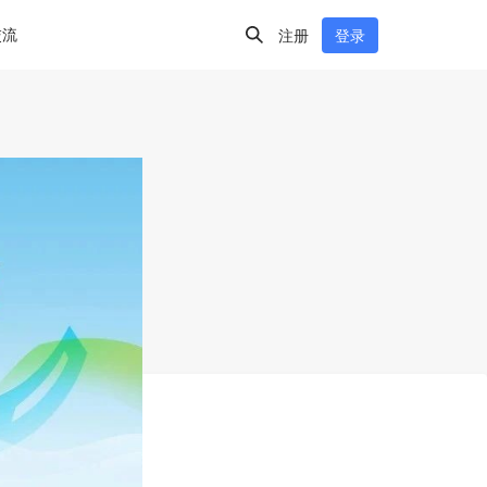
交流
注册
登录