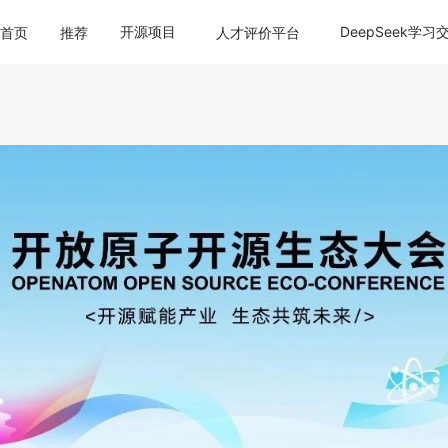
开源项目
DeepSeek学习
首页
推荐
人才评价平台