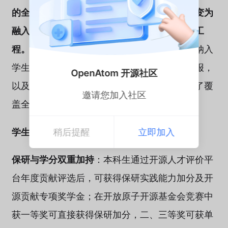
的全链条设计，将开源贡献从单一激励行为转变为
融入人才培养、科研创新、社会服务的系统性工
程。
政策以赋分制模式，将开源人才评价全面纳入
学生评优评奖、保研推免加分、研究生课题申报，
OpenAtom 开源社区
以及教师职称评定、绩效考核等各环节，形成了覆
邀请您加入社区
盖全校师生的激励闭环。
学生激励：多维度打通成长路径
稍后提醒
立即加入
保研与学分双重加持
：本科生通过开源人才评价平
台年度贡献评选后，可获得保研实践能力加分及开
源贡献专项奖学金；在开放原子开源基金会竞赛中
获一等奖可直接获得保研加分，二、三等奖可获单