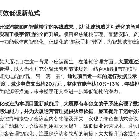
高效低碳新范式
开源鸿蒙面向智慧楼宇的实践成果，以“让建筑成为可进化的智慧
实现了楼宇管理的全面升级。
项目聚焦能耗管理、智慧安防、资
一功能载体向智能化、低碳化的“超级手机”转型，为智慧城市建
慧大厦项目在这一背景下应运而生，在能耗管理方面，
大厦通过
管理
，以人为本并充分聚焦管理节能场景，结合AI编排节能模型
避免电能的“跑、冒、滴、漏”。
通过项目近一年的运行数据显示
万度，减少电费支出约20万元，整体节能率达10%-13%，年碳
生能源等措施，未来楼宇还具备进一步降低能耗的潜力。
化改造为本项目重新赋能后，大厦原有各独立的子系统实现了数
感知能力，并为大厦运营管理提供决策依据，显著提升了运维效
会控终端接管了会议室内各终端及开关，实现了绿色自助式会议
源自动释放，会议室利用率大大提升，降低物业运营成本。通过
访客管理智能化，注重保护访客隐私的前提下大大提升访客通行