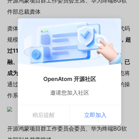
开源鸿蒙项目群工作委员会主席、华为终端BG软
件部总裁龚体
龚体在致辞中表示，开源四年多来，开源鸿蒙代码
规模已达
1.3亿多行
，代码贡献者达
8600多位，超
过1100款
软硬件产品通过兼容性测评，覆盖
金
融、交通、教育、医疗、航天
等多个行业领域，
已
成为发展速度最快的开源操作系统之一
。华为也将
OpenAtom 开源社区
通过持续贡献，与各界伙伴共同打造世界领先的操
邀请您加入社区
作系统，共赴万物互联的大业。
稍后提醒
立即加入
开源鸿蒙项目群工作委员会委员、华为终端BG软