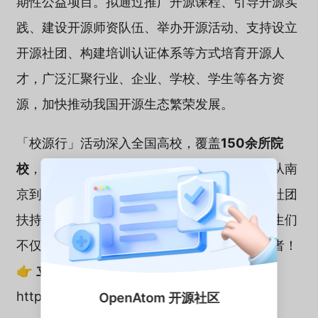
期性公益项目。拟通过推广开源课程、引导开源实
践、建设开源师资队伍、举办开源活动、支持设立
开源社团、构建培训认证体系等方式培育开源人
才，广泛汇聚行业、企业、学校、学生等各方资
源，加快推动我国开源生态繁荣发展。
「校源行」活动深入全国高校，覆盖
150余所院
校
，携手师生共建开源生态！从北京到长沙，从南
京到深圳，我们通过技术讲座、实战工作坊、社团
扶持等形式，点燃了数万学子的开源热情。学生们
不仅掌握了前沿技术，更成为开源文化的传播者！
👉
立即加入校源行
：
https://xiaoyuanxing.openatom.cn
OpenAtom 开源社区