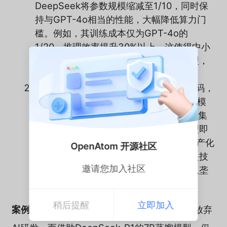
DeepSeek将参数规模缩减至1/10，同时保
持与GPT-4o相当的性能，大幅降低算力门
槛。例如，其训练成本仅为GPT-4o的
1/20，推理效率提升30%以上。这使得中小
企业和开发者能以低成本调用高性能模型，
推动“技术普惠”。
生态重构
：DeepSeek开放API与核心代码，
形成“大厂炼模型、中小厂做应用”的分工模
式。例如，华为、OPPO等厂商迅速将其集
成至手机端，阿里云、天翼云则提供模型即
服务（MaaS），形成从芯片到终端的国产化
OpenAtom 开源社区
生态链。这种开源驱动的生态，本质上是技
邀请您加入社区
术权力的再分配——从集中走向分散，从垄
断走向协作。
稍后提醒
立即加入
案例
：一家医疗影像初创公司，曾因算力成本放弃