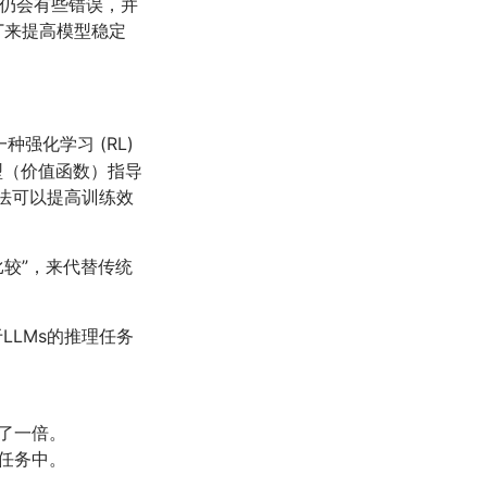
果仍会有些错误，并
FT来提高模型稳定
种强化学习 (RL)
型（价值函数）指导
方法可以提高训练效
比较”，来代替传统
LLMs的推理任务
了一倍。
任务中。