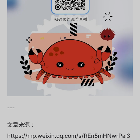
---
文章来源：
https://mp.weixin.qq.com/s/REn5mHNwrPai3