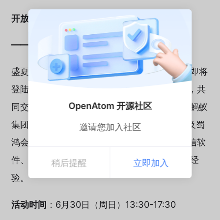
开放原子技术沙龙
——Rust China Tour（成都站）
盛夏将至，Rust热潮再起！Rust China Tour 即将
登陆成都，诚邀广大开发者参与这场技术盛宴，共
OpenAtom 开源社区
同交流探讨Rust实战经验。本次活动由华为、蚂蚁
集团联合 RustCC、OpenBuild开发者社区以及蜀
邀请您加入社区
鸿会共同举办，届时将有来自蚂蚁、华为、统信软
件、长桥、达坦科技的Rust技术专家分享宝贵经
稍后提醒
立即加入
验。
活动时间
：6月30日（周日）13:30-17:30